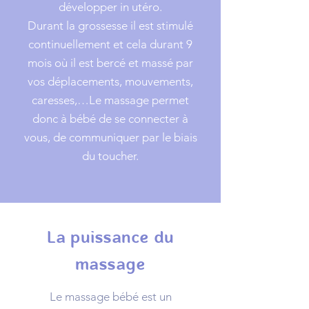
développer in utéro.
Durant la grossesse il est stimulé
continuellement et cela durant 9
mois où il est bercé et massé par
vos déplacements, mouvements,
caresses,…Le massage permet
donc à bébé de se connecter à
vous, de communiquer par le biais
du toucher.
La puissance du
massage
Le massage bébé est un