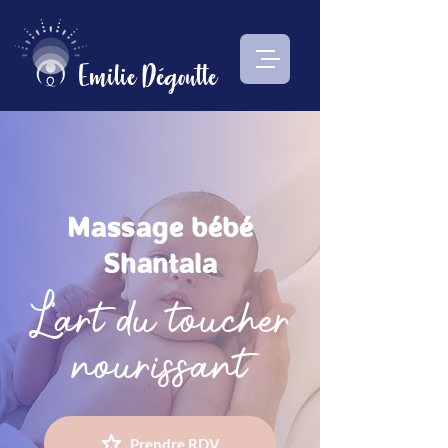
Emilie Dégoutte
Massage bébé
Shantala
L'art du toucher
nourissant
Prendre RDV