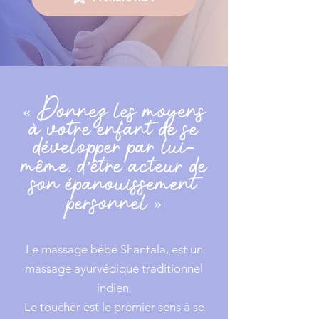
« Donnez les moyens
à votre enfant de se
développer par lui-
même, d’être acteur de
son épanouissement
personnel »
Le massage bébé Shantala, est un
massage ayurvédique traditionnel
indien.
Le toucher est le premier sens à se